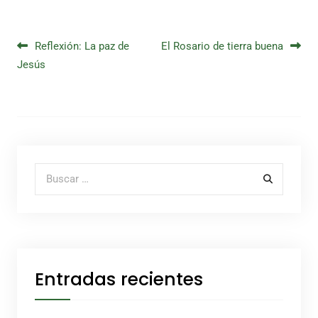
Navegación de entradas
Reflexión: La paz de
El Rosario de tierra buena
Jesús
Buscar por:
Entradas recientes