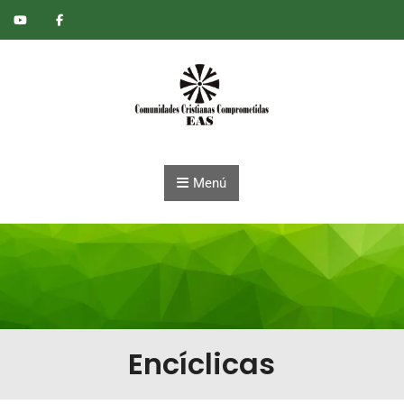
Saltar al contenido
Menú
Encíclicas