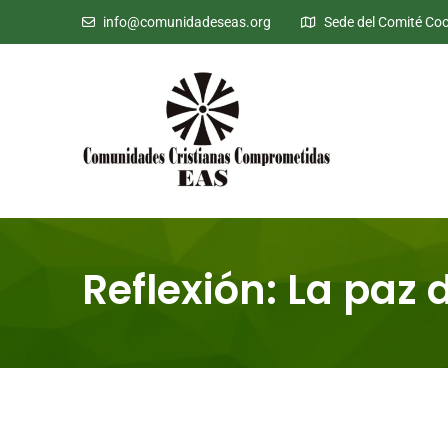
Saltar al contenido
info@comunidadeseas.org
Sede del Comité Coor
Reflexión: La paz 