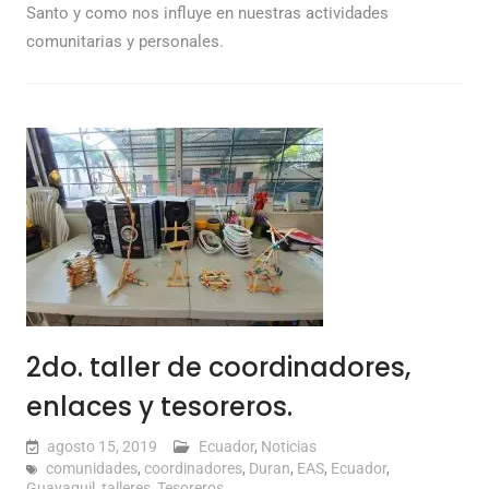
Santo y como nos influye en nuestras actividades
comunitarias y personales.
2do. taller de coordinadores,
enlaces y tesoreros.
agosto 15, 2019
Ecuador
,
Noticias
comunidades
,
coordinadores
,
Duran
,
EAS
,
Ecuador
,
Guayaquil
,
talleres
,
Tesoreros