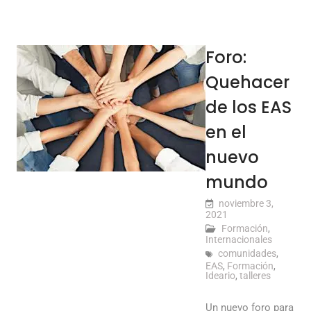
Foro:
Quehacer
de los EAS
en el
nuevo
mundo
noviembre 3,
2021
Formación
,
Internacionales
comunidades
,
EAS
,
Formación
,
Ideario
,
talleres
Un nuevo foro para