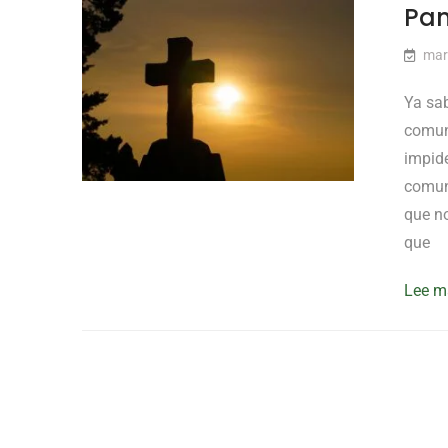
Pan
mar
Ya sa
comuni
impide
comuni
que n
que
Lee 