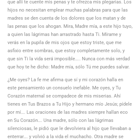
que allí te cuente mis penas y te ofrezca mis plegarias. Los
hijos no necesitan emplear muchas palabras para que las
madres se den cuenta de los dolores que los matan y de
las penas que los ahogan. Mira, Madre mía, a este hijo tuyo,
a quien las lágrimas han arrastrado hasta Ti. Mírame y
verás en la pupila de mis ojos que estoy triste, que me
asfixio entre sombras, que estoy completamente solo, y
que sin Ti la vida será imposible….. Nunca con más verdad
que hoy te he dicho: Madre mía, sólo Tú me puedes salvar.
¿Me oyes? La fe me afirma que sí y mi corazón halla en
este pensamiento un consuelo inefable. Me oyes, y Tu
Corazón maternal se compadece de mis miserias. Ahí
tienes en Tus Brazos a Tu Hijo y hermano mío Jesús; pídele
por mí…. Las oraciones de las madres siempre hallan eco
en Su Corazón…. Una madre, sólo con las lágrimas
silenciosas, le pidió que le devolviera al hijo que llevaban a
enterrar…. y volvió a la vida el muchacho. Otra madre se